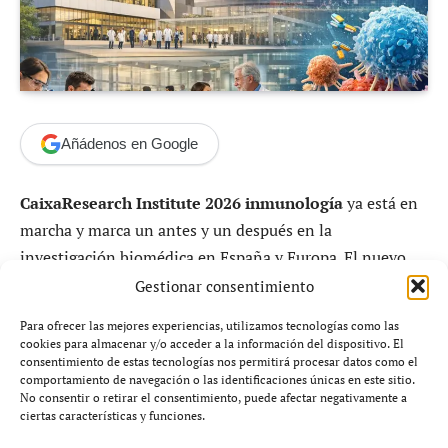
Añádenos en Google
CaixaResearch Institute 2026 inmunología
ya está en
marcha y marca un antes y un después en la
investigación biomédica en España y Europa. El nuevo
centro, impulsado por la Fundación la Caixa, nace con el
Gestionar consentimiento
objetivo de descifrar los grandes misterios del sistema
Para ofrecer las mejores experiencias, utilizamos tecnologías como las
inmunológico y su relación con prácticamente todas las
cookies para almacenar y/o acceder a la información del dispositivo. El
enfermedades conocidas.
consentimiento de estas tecnologías nos permitirá procesar datos como el
comportamiento de navegación o las identificaciones únicas en este sitio.
No consentir o retirar el consentimiento, puede afectar negativamente a
Desde cáncer hasta enfermedades neurodegenerativas, el
ciertas características y funciones.
CaixaResearch Institute 2026 inmunología
se