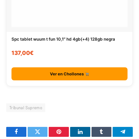
Spc tablet wuum t fun 10,1″ hd 4gb(+4) 128gb negra
137,00€
Ver en Chollones
Tribunal Supremo
Facebook
Twitter
Pinterest
LinkedIn
Tumblr
Telegr