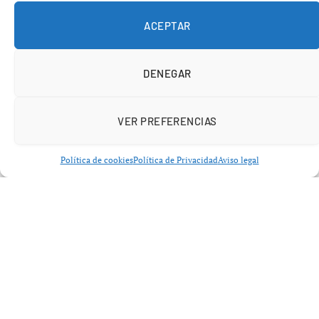
posiciona como un hub científico de referencia
ACEPTAR
internacional.
DENEGAR
VER PREFERENCIAS
Política de cookies
Política de Privacidad
Aviso legal
CaixaResearch Institute 2026
inmunología: un centro pionero en