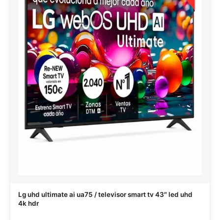
Lg uhd ultimate ai ua75 / televisor smart tv 43″ led uhd
4k hdr