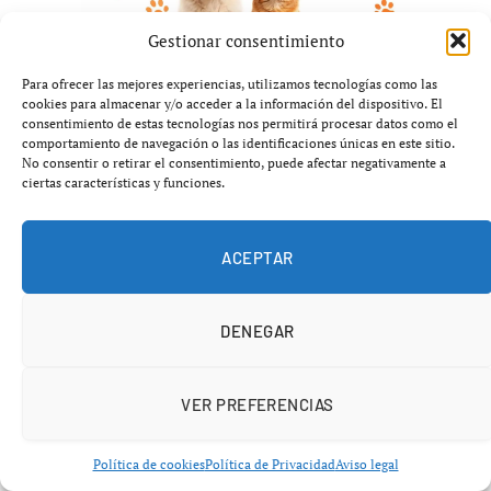
Gestionar consentimiento
Para ofrecer las mejores experiencias, utilizamos tecnologías como las
cookies para almacenar y/o acceder a la información del dispositivo. El
consentimiento de estas tecnologías nos permitirá procesar datos como el
comportamiento de navegación o las identificaciones únicas en este sitio.
No consentir o retirar el consentimiento, puede afectar negativamente a
ciertas características y funciones.
ACEPTAR
PÁDEL
DENEGAR
El pádel entra en el Parlamento
Europeo: impulso clave antes de
VER PREFERENCIAS
Taranto 2026
Política de cookies
Política de Privacidad
Aviso legal
abril 23, 2026
No hay comentarios
4 minutos