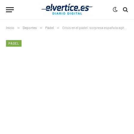
Inicio
»
Deportes
»
Pádel
»
Crisis en el pádel: sorpresa española agita Bruselas P2
PÁDEL