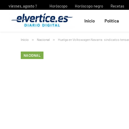
viernes, agosto 7
Horóscopo
Horóscopo negro
Recetas
Inicio
Política
Inicio
»
Nacional
»
Huelga en Volkswagen Navarra: sindicatos tensan
NACIONAL