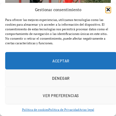
Gestionar consentimiento
Para ofrecer las mejores experiencias, utilizamos tecnologías como las
cookies para almacenar y/o acceder a la información del dispositivo. El
consentimiento de estas tecnologías nos permitirá procesar datos como el
comportamiento de navegación o las identificaciones únicas en este sitio.
No consentir o retirar el consentimiento, puede afectar negativamente a
Joan Jordán podría salir del Sevilla para aligerar masa
ciertas características y funciones.
salarial
agosto 9, 2026
FÚTBOL DE ESPAÑA
ACEPTAR
DENEGAR
VER PREFERENCIAS
Política de cookies
Política de Privacidad
Aviso legal