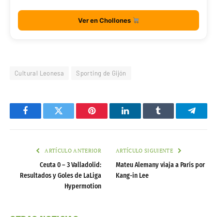
Ver en Chollones
Cultural Leonesa
Sporting de Gijón
Facebook
Twitter
Pinterest
LinkedIn
Tumblr
Telegr
ARTÍCULO ANTERIOR
ARTÍCULO SIGUIENTE
Ceuta 0 – 3 Valladolid:
Mateu Alemany viaja a París por
Resultados y Goles de LaLiga
Kang-in Lee
Hypermotion