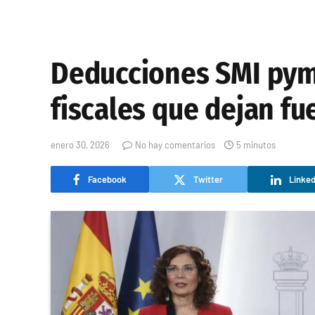
Deducciones SMI pym
fiscales que dejan f
enero 30, 2026
No hay comentarios
5 minutos
Facebook
Twitter
Linked