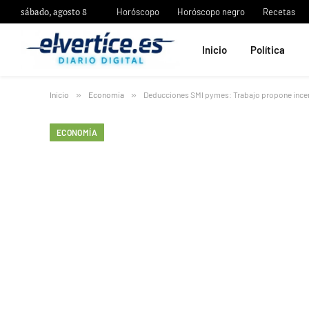
sábado, agosto 8
Horóscopo
Horóscopo negro
Recetas
Inicio
Política
Inicio
»
Economía
»
Deducciones SMI pymes: Trabajo propone incent
ECONOMÍA