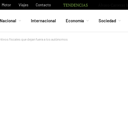
TENDENCIAS
Bruno Guimarães 
Motor
Viajes
Contacto
Nacional
Internacional
Economía
Sociedad
ivos fiscales que dejan fuera a los autónomos