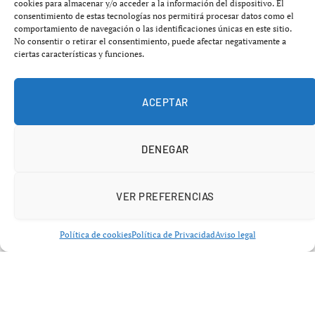
cookies para almacenar y/o acceder a la información del dispositivo. El
febrero de 2026
, mercados globales de criptodivisas.
consentimiento de estas tecnologías nos permitirá procesar datos como el
comportamiento de navegación o las identificaciones únicas en este sitio.
Por qué:
La fuerte caída refleja
liquidaciones masivas,
No consentir o retirar el consentimiento, puede afectar negativamente a
baja liquidez y miedo en los mercados
, amplificada
ciertas características y funciones.
por un entorno de riesgo global y correlación con activos
tradicionales.
ACEPTAR
DENEGAR
DATOS DE MERCADO
VER PREFERENCIAS
Estado de
Bitcoin (BTC)
Política de cookies
Política de Privacidad
Aviso legal
Precio actual:
alrededor de
75 500 – 76 800 USD
,
con retrocesos significativos en 24 horas.
Variación 24 h:
BTC ha caído cerca de
–3,9 % a –4 %