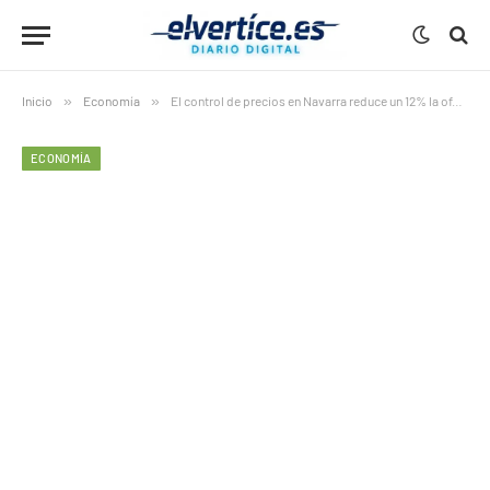
Inicio
»
Economía
»
El control de precios en Navarra reduce un 12% la oferta de alquiler
ECONOMÍA