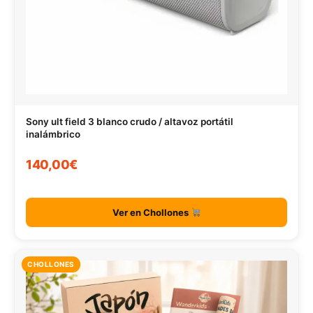
Sony ult field 3 blanco crudo / altavoz portátil
inalámbrico
140,00€
Ver en Chollones
CHOLLONES