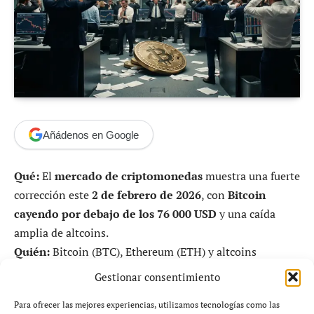
Añádenos en Google
Qué:
El
mercado de criptomonedas
muestra una fuerte
corrección este
2 de febrero de 2026
, con
Bitcoin
cayendo por debajo de los 76 000 USD
y una caída
amplia de altcoins.
Quién:
Bitcoin (BTC), Ethereum (ETH) y altcoins
principales como Ripple (XRP) experimentan pérdidas
Gestionar consentimiento
generalizadas.
Para ofrecer las mejores experiencias, utilizamos tecnologías como las
Cuándo / Dónde:
Datos actualizados al
lunes 2 de