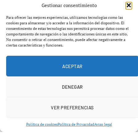
estrecho de Ormuz?
Gestionar consentimiento
Para ofrecer las mejores experiencias, utilizamos tecnologías como las
Bitcoin ha registrado un aumento significativo,
cookies para almacenar y/o acceder a la información del dispositivo. El
consentimiento de estas tecnologías nos permitirá procesar datos como el
superando los
78.000 dólares
y alcanzando su nivel más
comportamiento de navegación o las identificaciones únicas en este sitio.
alto en más de dos meses. Este movimiento parece estar
No consentir o retirar el consentimiento, puede afectar negativamente a
ciertas características y funciones.
impulsado por compras en el mercado spot, lo que ha
generado expectativas renovadas entre los inversores.
ACEPTAR
El reciente avance se produce en un contexto de mejor
ánimo en los mercados, tras la reapertura del
estrecho
DENEGAR
de Ormuz
por parte de Irán como parte de un alto el
fuego, lo que ha aliviado parte de la tensión geopolítica.
Esto ha llevado a un incremento en las compras tanto en
VER PREFERENCIAS
los mercados de acciones como en el de criptomonedas.
Política de cookies
Política de Privacidad
Aviso legal