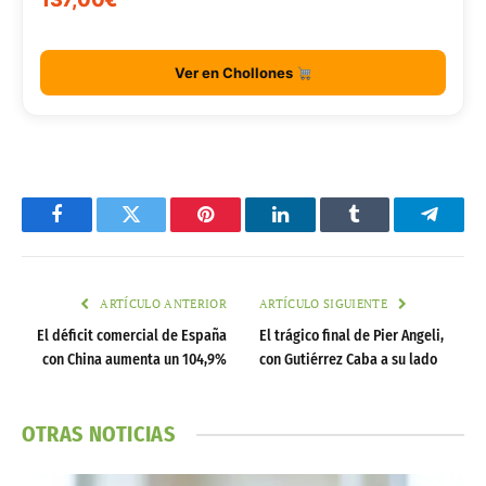
Ver en Chollones
Facebook
Twitter
Pinterest
LinkedIn
Tumblr
Telegr
ARTÍCULO ANTERIOR
ARTÍCULO SIGUIENTE
El déficit comercial de España
El trágico final de Pier Angeli,
con China aumenta un 104,9%
con Gutiérrez Caba a su lado
OTRAS NOTICIAS