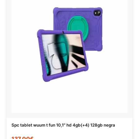
Spc tablet wuum t fun 10,1″ hd 4gb(+4) 128gb negra
137,00€