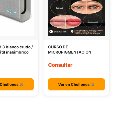
ld 3 blanco crudo /
CURSO DE
átil inalámbrico
MICROPIGMENTACIÓN
Consultar
 Chollones
Ver en Chollones