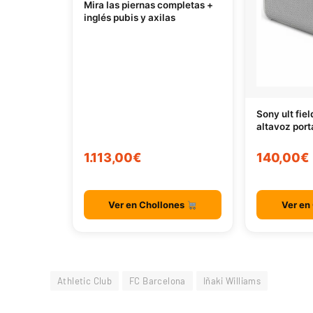
Mira las piernas completas +
inglés pubis y axilas
Sony ult fie
altavoz port
1.113,00€
140,00€
Ver en Chollones
Ver en
Athletic Club
FC Barcelona
Iñaki Williams