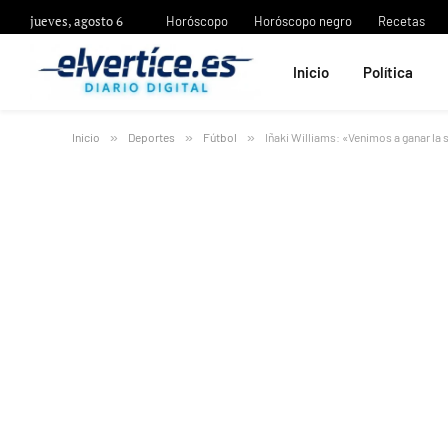
jueves, agosto 6
Horóscopo
Horóscopo negro
Recetas
Inicio
Política
Inicio
»
Deportes
»
Fútbol
»
Iñaki Williams: «Venimos a ganar la 