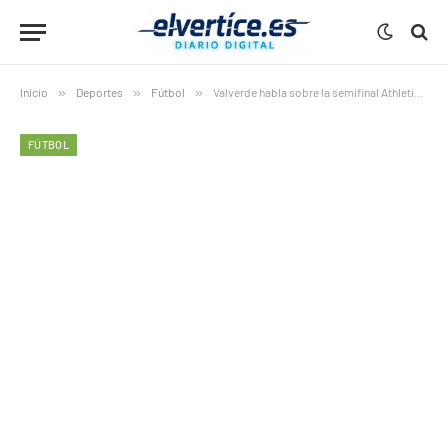
Inicio
»
Deportes
»
Fútbol
»
Valverde habla sobre la semifinal Athletic-Barça en Yeda
FÚTBOL