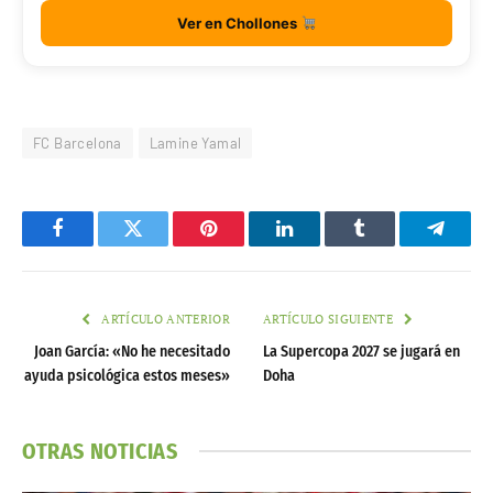
Ver en Chollones
FC Barcelona
Lamine Yamal
Facebook
Twitter
Pinterest
LinkedIn
Tumblr
Telegr
ARTÍCULO ANTERIOR
ARTÍCULO SIGUIENTE
Joan García: «No he necesitado
La Supercopa 2027 se jugará en
ayuda psicológica estos meses»
Doha
OTRAS NOTICIAS