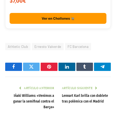
37,00€
Ver en Chollones
Athletic Club
Ernesto Valverde
FC Barcelona
Facebook
Twitter
Pinterest
LinkedIn
Tumblr
Telegr
ARTÍCULO ANTERIOR
ARTÍCULO SIGUIENTE
Iñaki Williams: «Venimos a
Lennart Karl brilla con doblete
ganar la semifinal contra el
tras polémica con el Madrid
Barça»