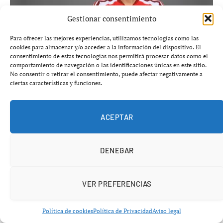
Gestionar consentimiento
Para ofrecer las mejores experiencias, utilizamos tecnologías como las
cookies para almacenar y/o acceder a la información del dispositivo. El
consentimiento de estas tecnologías nos permitirá procesar datos como el
comportamiento de navegación o las identificaciones únicas en este sitio.
No consentir o retirar el consentimiento, puede afectar negativamente a
Bruno Guimarães ficha por el Arsenal por 87 millones
ciertas características y funciones.
de euros
agosto 8, 2026
FÚTBOL DE INGLATERRA
ACEPTAR
DENEGAR
VER PREFERENCIAS
Política de cookies
Política de Privacidad
Aviso legal