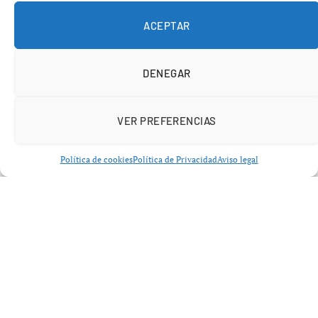
masa muscular adecuada es indispensable para asegurar
la estabilidad del esqueleto y prevenir el deterioro
ACEPTAR
prematuro de las articulaciones, como rodillas y caderas.
DENEGAR
VER PREFERENCIAS
Política de cookies
Política de Privacidad
Aviso legal
El especialista también ha destacado que, si bien el
ejercicio cardiovascular tiene beneficios, la
prioridad
debe ser el músculo
. Advierte sobre los riesgos de los
«deportistas de fin de semana», quienes a menudo
terminan en urgencias debido a lesiones tras realizar
actividades físicas sin preparación adecuada. Leyes ha
observado un aumento de pacientes con roturas de