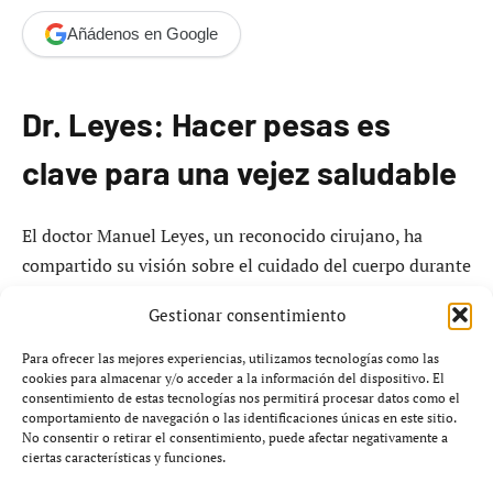
Añádenos en Google
Dr. Leyes: Hacer pesas es
clave para una vejez saludable
El doctor Manuel Leyes, un reconocido cirujano, ha
compartido su visión sobre el cuidado del cuerpo durante
el proceso de envejecimiento en una reciente
Gestionar consentimiento
conversación con Juan Pablo Polvorinos.
Para ofrecer las mejores experiencias, utilizamos tecnologías como las
Leyes ha enfatizado que, a partir de la cuarta o quinta
cookies para almacenar y/o acceder a la información del dispositivo. El
consentimiento de estas tecnologías nos permitirá procesar datos como el
década de vida, es fundamental incorporar el
comportamiento de navegación o las identificaciones únicas en este sitio.
entrenamiento de fuerza, específicamente
pesas
, en la
No consentir o retirar el consentimiento, puede afectar negativamente a
ciertas características y funciones.
rutina de ejercicios. Según su análisis, mantener una