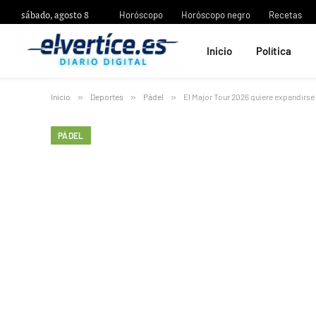
sábado, agosto 8
Horóscopo
Horóscopo negro
Recetas
Inicio
Política
Inicio
»
Deportes
»
Pádel
»
El Major Tour 2026 quiere expandirse:
PÁDEL