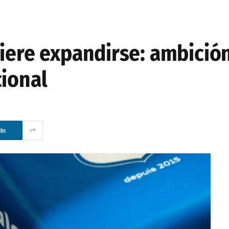
iere expandirse: ambición
cional
In