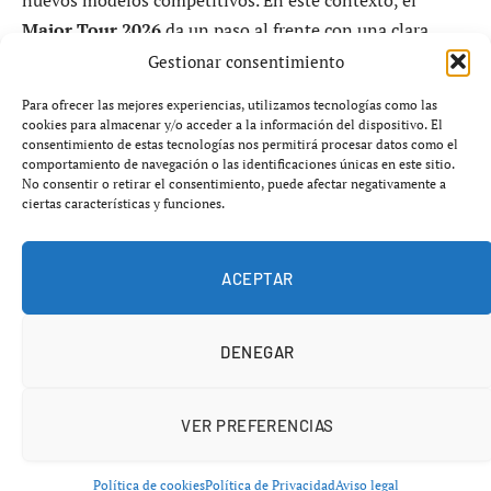
nuevos modelos competitivos. En este contexto, el
Major Tour 2026
da un paso al frente con una clara
intención:
dejar de ser un circuito emergente para
Gestionar consentimiento
convertirse en una referencia estable dentro del
Para ofrecer las mejores experiencias, utilizamos tecnologías como las
pádel belga y, potencialmente, europeo
.
cookies para almacenar y/o acceder a la información del dispositivo. El
consentimiento de estas tecnologías nos permitirá procesar datos como el
comportamiento de navegación o las identificaciones únicas en este sitio.
Las declaraciones del director general de la AFPadel,
No consentir o retirar el consentimiento, puede afectar negativamente a
Marc Burgués
, tras el arranque de la primera fase en el
ciertas características y funciones.
club
Solo Padel
, dejan entrever una estrategia ambiciosa
basada en tres pilares:
estructuración,
ACEPTAR
profesionalización y expansión internacional
.
DENEGAR
VER PREFERENCIAS
Política de cookies
Política de Privacidad
Aviso legal