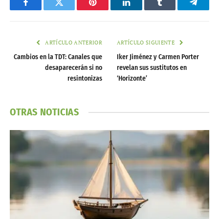
Facebook
Twitter
Pinterest
LinkedIn
Tumblr
Telegr
ARTÍCULO ANTERIOR
ARTÍCULO SIGUIENTE
Cambios en la TDT: Canales que
Iker Jiménez y Carmen Porter
desaparecerán si no
revelan sus sustitutos en
resintonizas
‘Horizonte’
OTRAS NOTICIAS