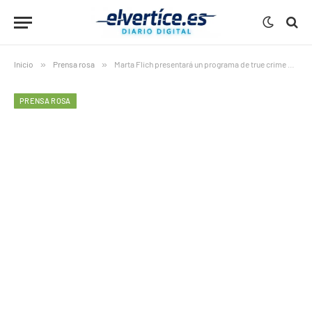
Inicio
»
Prensa rosa
»
Marta Flich presentará un programa de true crime en RTVE
PRENSA ROSA