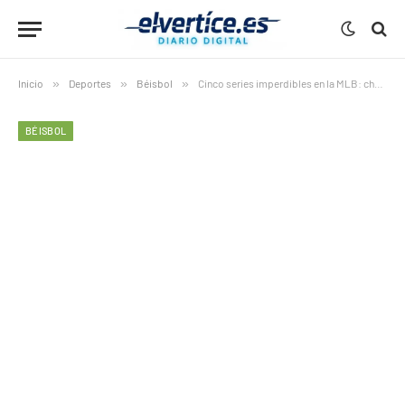
Inicio
»
Deportes
»
Béisbol
»
Cinco series imperdibles en la MLB: choques de poder, rivalidades y estrellas en ascenso
BÉISBOL