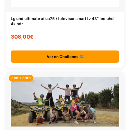
Lg uhd ultimate ai ua75 / televisor smart tv 43″ led uhd
4k hdr
308,00€
Ver en Chollones
CHOLLONES