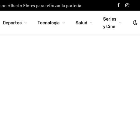
on Alberto Flores para reforzar la portería
Facebook
Instag
Series
Deportes
Tecnología
Salud
y Cine