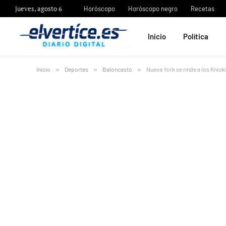
jueves, agosto 6
Horóscopo
Horóscopo negro
Recetas
Inicio
Política
Inicio
»
Deportes
»
Baloncesto
»
Nueva York se rinde a los Knicks