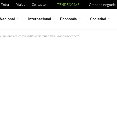
TENDENCIAS
Granada negocia c
Motor
Viajes
Contacto
Nacional
Internacional
Economía
Sociedad
: millones celebran un título histórico tras 53 años de espera