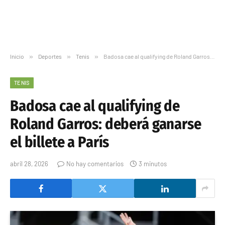
Inicio
»
Deportes
»
Tenis
»
Badosa cae al qualifying de Roland Garros: deberá ganarse el billete a París
TENIS
Badosa cae al qualifying de
Roland Garros: deberá ganarse
el billete a París
abril 28, 2026
No hay comentarios
3 minutos