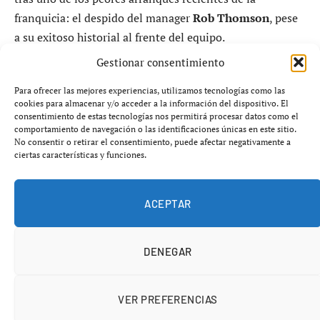
franquicia: el despido del manager
Rob Thomson
, pese
a su exitoso historial al frente del equipo.
Gestionar consentimiento
Fin abrupto para un técnico histórico
Para ofrecer las mejores experiencias, utilizamos tecnologías como las
en la franquicia
cookies para almacenar y/o acceder a la información del dispositivo. El
consentimiento de estas tecnologías nos permitirá procesar datos como el
comportamiento de navegación o las identificaciones únicas en este sitio.
Los Phillies anunciaron el martes la destitución de
Rob
No consentir o retirar el consentimiento, puede afectar negativamente a
ciertas características y funciones.
Thomson
, quien deja el cargo con un registro inicial de
9-19
en la temporada 2026, un rendimiento que ha
encendido todas las alarmas en la organización.
ACEPTAR
DENEGAR
VER PREFERENCIAS