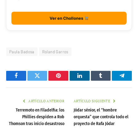
Ver en Chollones
Paula Badosa
Roland Garros
Facebook
Twitter
Pinterest
LinkedIn
Tumblr
Telegr
ARTÍCULO ANTERIOR
ARTÍCULO SIGUIENTE
Terremoto en Filadelfia: los
Jódar sénior, el “hombre
Phillies despiden a Rob
orquesta” que controla todo el
Thomson tras inicio desastroso
proyecto de Rafa Jódar