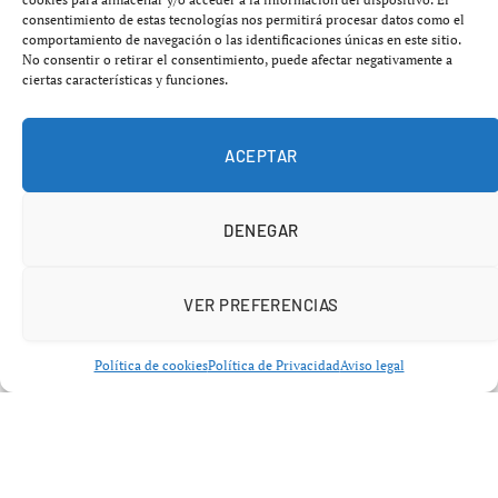
consentimiento de estas tecnologías nos permitirá procesar datos como el
Lanzado en diciembre, Confer se diseñó para funcionar
comportamiento de navegación o las identificaciones únicas en este sitio.
de manera similar a estos asistentes, priorizando la
No consentir o retirar el consentimiento, puede afectar negativamente a
ciertas características y funciones.
protección de datos y la no recolección de información
del usuario.
ACEPTAR
En el contexto actual, donde las preocupaciones en torno
a la privacidad son cada vez más relevantes, el uso de
DENEGAR
inteligencia artificial puede resultar inquietante debido a
la necesidad de compartir información personal. La
recolección de datos ha sido una práctica común entre
VER PREFERENCIAS
grandes compañías, lo que genera desconfianza entre los
usuarios.
Política de cookies
Política de Privacidad
Aviso legal