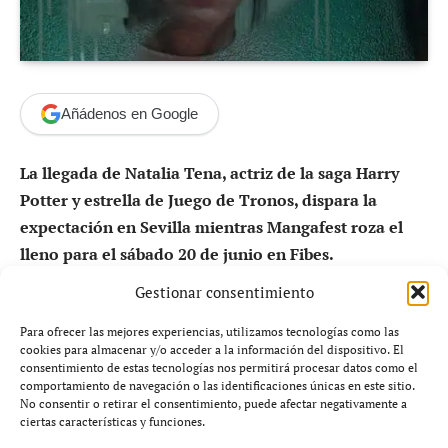
Añádenos en Google
La llegada de Natalia Tena, actriz de la saga Harry
Potter y estrella de Juego de Tronos, dispara la
expectación en Sevilla mientras Mangafest roza el
lleno para el sábado 20 de junio en Fibes.
Gestionar consentimiento
Lo que está ocurriendo en Sevilla confirma el auge
imparable de la cultura fandom en España.
Miles de
Para ofrecer las mejores experiencias, utilizamos tecnologías como las
cookies para almacenar y/o acceder a la información del dispositivo. El
seguidores de
Harry Potter
,
Juego de Tronos
y el
consentimiento de estas tecnologías nos permitirá procesar datos como el
universo geek ya se preparan para una de las citas más
comportamiento de navegación o las identificaciones únicas en este sitio.
No consentir o retirar el consentimiento, puede afectar negativamente a
multitudinarias del año en Andalucía. La organización
ciertas características y funciones.
de
Mangafest Summer Edition
ha movido ficha con una