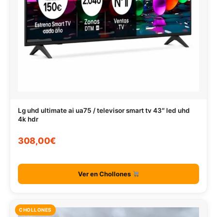
Lg uhd ultimate ai ua75 / televisor smart tv 43″ led uhd
4k hdr
308,00€
Ver en Chollones
CHOLLONES