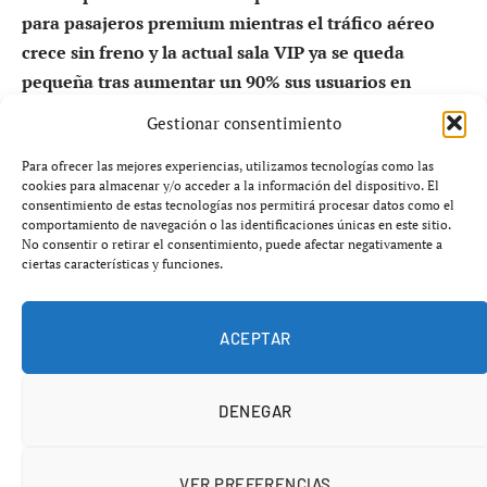
para pasajeros premium mientras el tráfico aéreo
crece sin freno y la actual sala VIP ya se queda
pequeña tras aumentar un 90% sus usuarios en
apenas tres años.
Gestionar consentimiento
El modelo de aeropuerto masificado y orientado al
Para ofrecer las mejores experiencias, utilizamos tecnologías como las
cookies para almacenar y/o acceder a la información del dispositivo. El
turismo premium sigue avanzando en España.
consentimiento de estas tecnologías nos permitirá procesar datos como el
Mientras millones de viajeros denuncian retrasos,
comportamiento de navegación o las identificaciones únicas en este sitio.
No consentir o retirar el consentimiento, puede afectar negativamente a
saturación y subida de precios en los vuelos comerciales,
ciertas características y funciones.
Aena apuesta ahora por reforzar los servicios exclusivos
en el aeropuerto sevillano con una nueva sala VIP
ACEPTAR
valorada en más de
3,4 millones de euros
.
DENEGAR
VER PREFERENCIAS