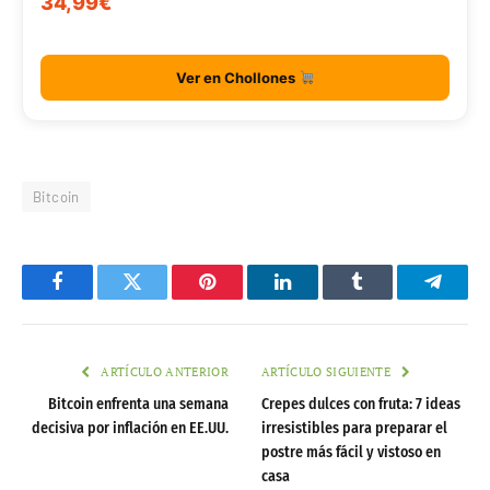
34,99€
Ver en Chollones
Bitcoin
Facebook
Twitter
Pinterest
LinkedIn
Tumblr
Telegr
ARTÍCULO ANTERIOR
ARTÍCULO SIGUIENTE
Bitcoin enfrenta una semana
Crepes dulces con fruta: 7 ideas
decisiva por inflación en EE.UU.
irresistibles para preparar el
postre más fácil y vistoso en
casa