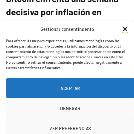
decisiva por inflación en
EE.UU.
Gestionar consentimiento
Para ofrecer las mejores experiencias, utilizamos tecnologías como las
El mercado de Bitcoin se prepara para una semana
cookies para almacenar y/o acceder a la información del dispositivo. El
crítica, marcada por indicadores económicos que podrían
consentimiento de estas tecnologías nos permitirá procesar datos como el
comportamiento de navegación o las identificaciones únicas en este sitio.
influir en el comportamiento del precio de la
No consentir o retirar el consentimiento, puede afectar negativamente a
criptomoneda. La atención se centra en el índice de
ciertas características y funciones.
Gastos de Consumo Personal (PCE), la medida de
inflación que favorece la Reserva Federal de EE.UU., que
ACEPTAR
será publicado el jueves 28 de mayo a las 07:30 a.m.
(hora del Este).
DENEGAR
Actualmente, se espera que el PCE general muestre un
aumento interanual del
3,5%
y el subyacente un
3,2%
.
VER PREFERENCIAS
Cualquier desviación de estas cifras podría alterar las