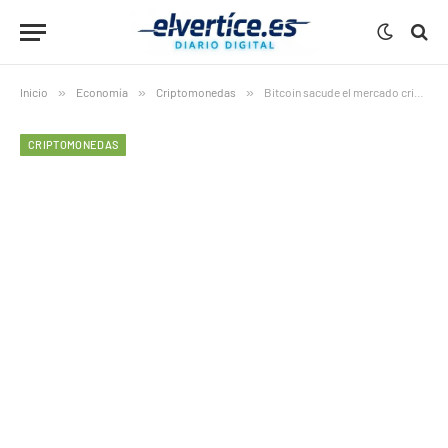
Inicio
»
Economía
»
Criptomonedas
»
Bitcoin sacude el mercado cripto: 7 señales esenciales hoy
CRIPTOMONEDAS