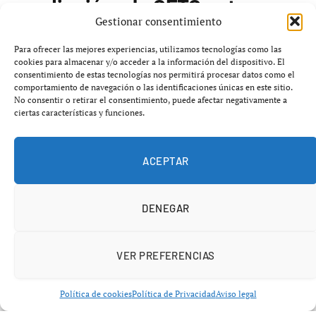
predicción y la CFTC ante
Gestionar consentimiento
conflictos legales
Para ofrecer las mejores experiencias, utilizamos tecnologías como las
cookies para almacenar y/o acceder a la información del dispositivo. El
consentimiento de estas tecnologías nos permitirá procesar datos como el
El presidente de Estados Unidos, Donald Trump, ha
comportamiento de navegación o las identificaciones únicas en este sitio.
expresado su apoyo a la
Comisión de Comercio de
No consentir o retirar el consentimiento, puede afectar negativamente a
ciertas características y funciones.
Futuros de Productos Básicos (CFTC)
en medio de un
debate sobre la regulación de los mercados de
predicción, un sector en expansion que enfrenta desafíos
ACEPTAR
legales, políticos e internacionales debido a su
naturaleza hibrida entre finanzas y apuestas.
DENEGAR
En un mensaje compartido en su red social, Trump
subrayó la importancia de que los
Estados Unidos
VER PREFERENCIAS
mantengan el liderazgo global en mercados financieros,
incluyendo criptomonedas y plataformas de predicción.
Política de cookies
Política de Privacidad
Aviso legal
Reconoció que existen otras naciones que buscan