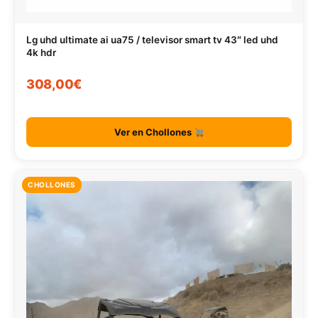
Lg uhd ultimate ai ua75 / televisor smart tv 43″ led uhd
4k hdr
308,00€
Ver en Chollones
CHOLLONES