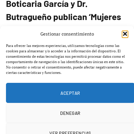
Boticaria García y Dr.
Butragueño publican ‘Mujeres
de hierro’
Gestionar consentimiento
Para ofrecer las mejores experiencias, utilizamos tecnologías como las
Los profesionales de la salud en España, la nutricionista
cookies para almacenar y/o acceder a la información del dispositivo. El
y doctora en Farmacia Marián García (Boticaria García) y
consentimiento de estas tecnologías nos permitirá procesar datos como el
comportamiento de navegación o las identificaciones únicas en este sitio.
el doctor en Ciencias de la Actividad Física y del Deporte
No consentir o retirar el consentimiento, puede afectar negativamente a
Javier Butragueño, han presentado su nueva obra
ciertas características y funciones.
titulada
‘Mujeres de hierro’
. Este libro ofrece una guía
dedicada a manejar los síntomas de la
perimenopausia
ACEPTAR
y menopausia
a través de hábitos de alimentación y
ejercicio.
DENEGAR
La obra, disponible en formato de abecedario, cubre
temas relevantes desde la A de abdomen hasta la Z de
VER PREFERENCIAS