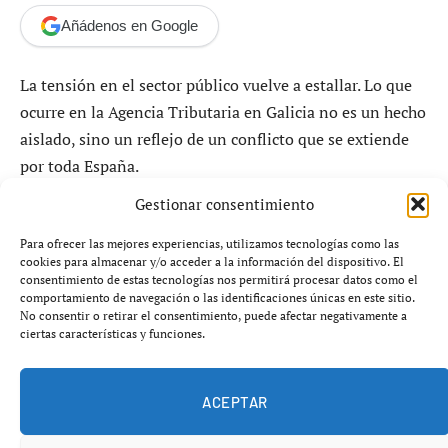
Añádenos en Google
La tensión en el sector público vuelve a estallar. Lo que
ocurre en la Agencia Tributaria en Galicia no es un hecho
aislado, sino un reflejo de un conflicto que se extiende
por toda España.
Gestionar consentimiento
Trabajadores de la
Agencia Estatal de Administración
Tributaria (AEAT)
en A Coruña han salido a la calle
Para ofrecer las mejores experiencias, utilizamos tecnologías como las
cookies para almacenar y/o acceder a la información del dispositivo. El
para denunciar el
deterioro de sus condiciones
consentimiento de estas tecnologías nos permitirá procesar datos como el
laborales
, el bloqueo de la carrera profesional y la
comportamiento de navegación o las identificaciones únicas en este sitio.
No consentir o retirar el consentimiento, puede afectar negativamente a
congelación salarial que, según denuncian, se arrastra
ciertas características y funciones.
desde
2019
. La protesta, impulsada por el sindicato
CSIF
,
pone en evidencia una crisis interna que amenaza con
ACEPTAR
impactar directamente en el funcionamiento de uno de
los pilares de la administración pública: la lucha contra