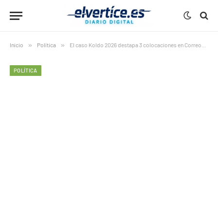
Inicio
»
Política
»
El caso Koldo 2026 destapa 3 colocaciones en Correos vinculadas a Ábalos en una red de enchufes públicos
POLÍTICA