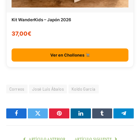
Kit WanderKids – Japón 2026
37,00€
Ver en Chollones
Correos
José Luis Ábalos
Koldo García
Facebook
Twitter
Pinterest
LinkedIn
Tumblr
Telegr
ARTÍCULO ANTERIOR
ARTÍCULO SIGUIENTE