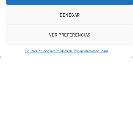
tabaco. Sin embargo, la tendencia apunta a que podría
convertirse en el primero en los próximos años.
DENEGAR
VER PREFERENCIAS
Política de cookies
Política de Privacidad
Aviso legal
Obesidad y cáncer en España: un
vínculo cada vez más evidente
La relación entre obesidad y cáncer en España está
sólidamente respaldada por la evidencia científica. La