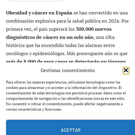
Obesidad y cáncer en España
se han convertido en una
combinación explosiva para la salud pública en 2026. Por
primera vez, el país superará los
300.000 nuevos
diagnósticos de cáncer en un solo año
, una cifra
histórica que ha encendido todas las alarmas entre
oncólogos y epidemiólogos. Más preocupante aún es que
más de 8.000 de esos casos se detectarán en jóvenes
de entre 20 y 39 años
, un fenómeno creciente que los
Gestionar consentimiento
expertos vinculan directamente con el aumento
Para ofrecer las mejores experiencias, utilizamos tecnologías como las
sostenido del exceso de peso en la población.
cookies para almacenar y/o acceder a la información del dispositivo. El
consentimiento de estas tecnologías nos permitirá procesar datos como el
comportamiento de navegación o las identificaciones únicas en este sitio.
Según el informe
Las cifras del cáncer en España 2026
,
No consentir o retirar el consentimiento, puede afectar negativamente a
elaborado por la Sociedad Española de Oncología Médica
ciertas características y funciones.
(SEOM) y la Red Española de Registros de Cáncer
(Redecan), la obesidad ya es el
segundo factor de riesgo
ACEPTAR
evitable para desarrollar cáncer
, solo por detrás del