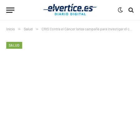
Inicio
»
Salud
»
CRIS Contra el Cáncer lanza campaña para investigar el cáncer de páncreas
SALUD