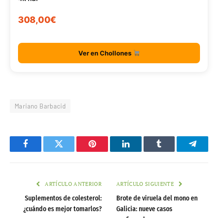
308,00€
Ver en Chollones
Mariano Barbacid
Facebook
Twitter
Pinterest
LinkedIn
Tumblr
Telegr
ARTÍCULO ANTERIOR
ARTÍCULO SIGUIENTE
Suplementos de colesterol:
Brote de viruela del mono en
¿cuándo es mejor tomarlos?
Galicia: nueve casos