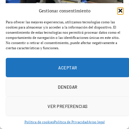
Gestionar consentimiento
Añádenos en Google
Para ofrecer las mejores experiencias, utilizamos tecnologías como las
cookies para almacenar y/o acceder a la información del dispositivo. El
consentimiento de estas tecnologías nos permitirá procesar datos como el
El mercado laboral lanza señales contradictorias:
comportamiento de navegación o las identificaciones únicas en este sitio.
No consentir o retirar el consentimiento, puede afectar negativamente a
mientras Galicia marca cifras históricas, el conjunto
ciertas características y funciones.
de España sufre un fuerte deterioro en el arranque
de 2026.
ACEPTAR
Lo que está ocurriendo podría cambiar por completo la
narrativa oficial sobre el empleo en España.
Mientras
DENEGAR
algunas regiones como Galicia logran resistir e
incluso crecer, el conjunto del país vuelve a tropezar
VER PREFERENCIAS
con una realidad incómoda: destrucción de empleo y
aumento del paro.
Política de cookies
Política de Privacidad
Aviso legal