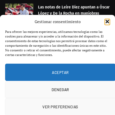
Las notas de Leire Díez apuntan a Óscar
López y De la Rocha en maniobras
sobre Prisa y Telefónica
Gestionar consentimiento
agosto 8, 2026
Para ofrecer las mejores experiencias, utilizamos tecnologías como las
cookies para almacenar y/o acceder a la información del dispositivo. El
Betis avanza en el mercado con
consentimiento de estas tecnologías nos permitirá procesar datos como el
comportamiento de navegación o las identificaciones únicas en este sitio.
urgencias en delantera y centro del
No consentir o retirar el consentimiento, puede afectar negativamente a
campo
ciertas características y funciones.
agosto 8, 2026
ACEPTAR
DENEGAR
© 2026 El Vértice, tu canal de noticias en español
Inicio
Contacto
Publicidad
Aviso legal
VER PREFERENCIAS
Política de privacidad
Política de cookies
Términos y condiciones