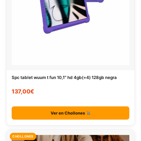
Spc tablet wuum t fun 10,1″ hd 4gb(+4) 128gb negra
137,00€
Ver en Chollones
CHOLLONES