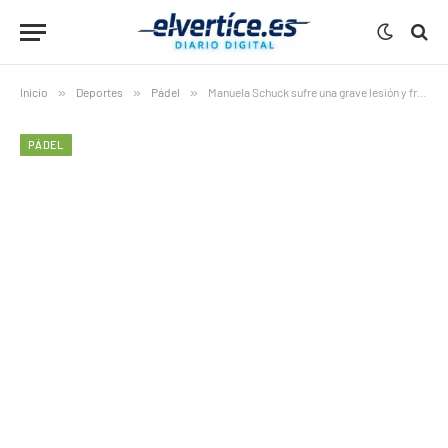
Inicio
»
Deportes
»
Pádel
»
Manuela Schuck sufre una grave lesión y frena su mejor temporada
PÁDEL