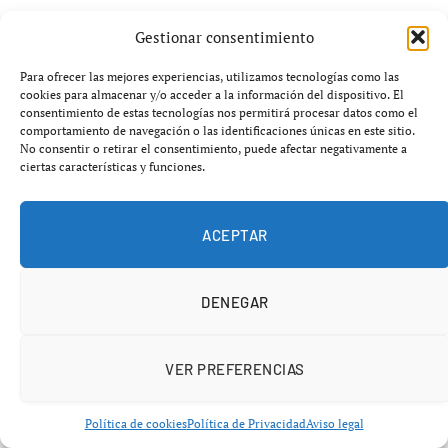
Premier Padel mueve ficha ante el
Gestionar consentimiento
nuevo escenario internacional
Para ofrecer las mejores experiencias, utilizamos tecnologías como las
cookies para almacenar y/o acceder a la información del dispositivo. El
El circuito
Premier Padel
y la
Federación
consentimiento de estas tecnologías nos permitirá procesar datos como el
comportamiento de navegación o las identificaciones únicas en este sitio.
Internacional de Pádel (FIP)
han confirmado una
No consentir o retirar el consentimiento, puede afectar negativamente a
importante reestructuración del calendario 2026 que
ciertas características y funciones.
afectará directamente al reparto de puntos, premios
económicos y organización de varias pruebas clave del
ACEPTAR
circuito profesional.
La principal novedad pasa por la conversión del torneo
DENEGAR
de
Kuwait
en un evento
Major
, la categoría más
prestigiosa del calendario, mientras que la prueba de
VER PREFERENCIAS
Pretoria
asciende de
P2 a P1
de forma excepcional
durante esta temporada.
Política de cookies
Política de Privacidad
Aviso legal