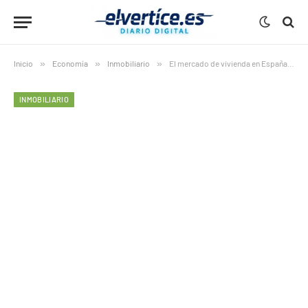
Inicio
»
Economía
»
Inmobiliario
»
El mercado de vivienda en España 2026 en crisis: 60 años para cubrir el déficit de 1 millón de pisos
INMOBILIARIO