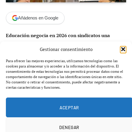
Añádenos en Google
Educación negocia en 2026 con sindicatos una
propuesta integral clave para frenar la huelga
Gestionar consentimiento
docente en la Comunitat Valenciana
en un momento
de máxima tensión en el sistema educativo autonómico.
Para ofrecer las mejores experiencias, utilizamos tecnologías como las
La Conselleria de Educación ha convocado a las
cookies para almacenar y/o acceder a la información del dispositivo. El
consentimiento de estas tecnologías nos permitirá procesar datos como el
organizaciones sindicales a una reunión decisiva este
comportamiento de navegación o las identificaciones únicas en este sitio.
jueves con el objetivo de desbloquear el conflicto que ya
No consentir o retirar el consentimiento, puede afectar negativamente a
ciertas características y funciones.
ha derivado en varios días de huelga indefinida.
El encuentro llega tras una escalada de protestas del
ACEPTAR
profesorado y pretende abrir una nueva fase de
negociación basada en una
propuesta integral
que,
DENEGAR
según el departamento autonómico, incluirá mejoras