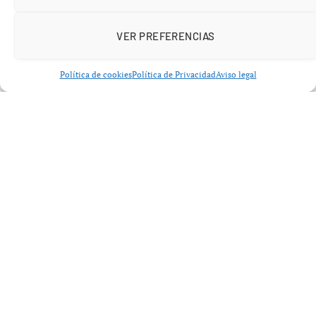
laborales, organizativas y de apoyo al personal docente.
VER PREFERENCIAS
Política de cookies
Política de Privacidad
Aviso legal
Educación negocia en 2026 con
sindicatos una propuesta integral
para desbloquear el conflicto
La
Educación negocia en 2026 con sindicatos una