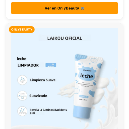
Ver en OnlyBeauty
ONLYBEAUTY