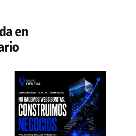
ida en
ario