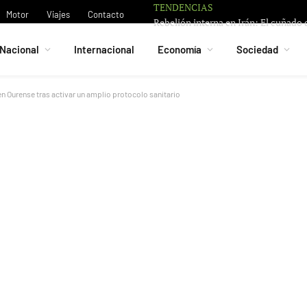
TENDENCIAS
Motor
Viajes
Contacto
Nacional
Internacional
Economía
Sociedad
en Ourense tras activar un amplio protocolo sanitario