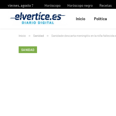
viernes, agosto 7
Horóscopo
Horóscopo negro
Recetas
Inicio
Política
Inicio
»
Sanidad
»
Sanidade descarta meningitis en la niña fallecida 
SANIDAD