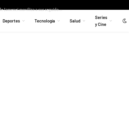
Rebelión interna en Irán: El cuñado de Jamenei moviliza a sus seguidores para endurecer aún más el régimen
Series
Deportes
Tecnología
Salud
y Cine