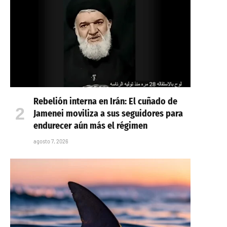
Rebelión interna en Irán: El cuñado de
Jamenei moviliza a sus seguidores para
endurecer aún más el régimen
agosto 7, 2026